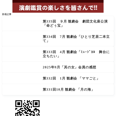
新着記事
第335回 ９月 観劇会 劇団文化座公演
「命どぅ宝」
第334回 7月 観劇会「ひとり芝居二本立
て」
第333回 4月 観劇会「ﾐｭｰｼﾞｶﾙ 舞台に
立ちたい」
2025年9月「其の女」会員の感想
第332回 1月 観劇会 「ママごと」
第331回10月 観劇会 「月の海」