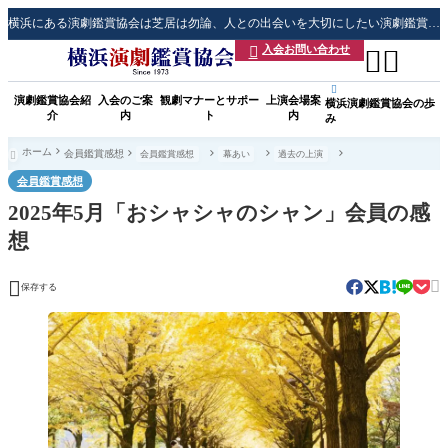
横浜にある演劇鑑賞協会は芝居は勿論、人との出会いを大切にしたい演劇鑑賞会です
入会お問い合わせ




演劇鑑賞協会紹
入会のご案
観劇マナーとサポー
上演会場案
横浜演劇鑑賞協会の歩
介
内
ト
内
み
ホーム
会員鑑賞感想
会員鑑賞感想
幕あい
過去の上演

会員鑑賞感想
2025年5月「おシャシャのシャン」会員の感
想


保存する