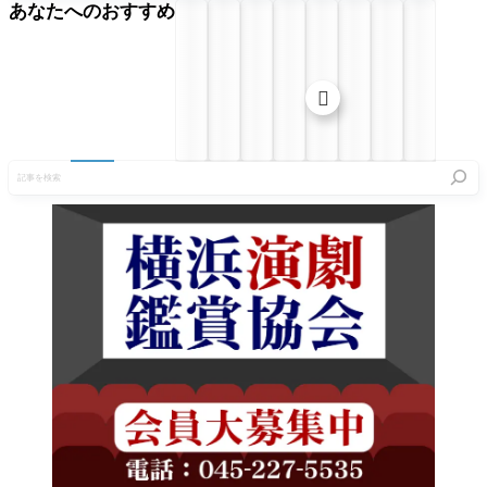
あなたへのおすすめ

記
事
を
検
索