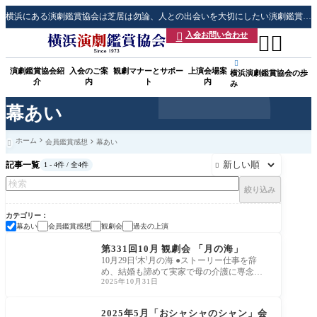
横浜にある演劇鑑賞協会は芝居は勿論、人との出会いを大切にしたい演劇鑑賞会です
入会お問い合わせ




演劇鑑賞協会紹
入会のご案
観劇マナーとサポー
上演会場案
横浜演劇鑑賞協会の歩
介
内
ト
内
み
幕あい
ホーム
会員鑑賞感想
幕あい

記事一覧
1 - 4件 / 全4件

絞り込み
カテゴリー
幕あい
会員鑑賞感想
観劇会
過去の上演
観劇会
第331回10月 観劇会 「月の海」
10月29日⁽木⁾月の海 ●ストーリー仕事を辞
め、結婚も諦めて実家で母の介護に専念し
2025年10月31日
ている望月 静。認知症が進行し、娘の存在
さえ
過去の上演
2025年5月「おシャシャのシャン」会