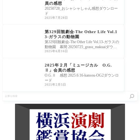
員の感想
20250728_おシャシャしゃん感想ダウンロー
ド
2025年7月28日
観劇会
第329回観劇会-The Other Life Vol.1
3-ガラスの動物園
第329回観劇会-The Other Life Vol.13-ガラスの
動物園 幕間 20250725_grasu_makuaiダウン
2025年6月16日
ロード
過去の上演
2025年２月「ミュージカル O.G.
Ⅱ」会員の感想
O.G.Ⅱ 感想 2025.6.16-kansou-OG2ダウンロ
ード
2025年2月5日
記
事
を
検
索