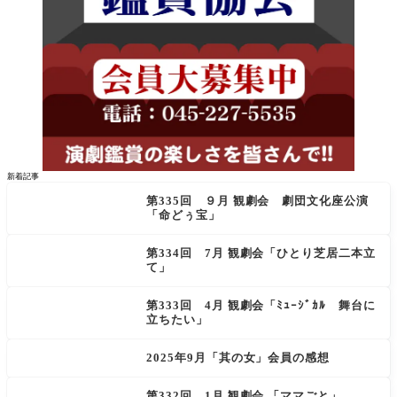
新着記事
第335回 ９月 観劇会 劇団文化座公演
「命どぅ宝」
第334回 7月 観劇会「ひとり芝居二本立
て」
第333回 4月 観劇会「ﾐｭｰｼﾞｶﾙ 舞台に
立ちたい」
2025年9月「其の女」会員の感想
第332回 1月 観劇会 「ママごと」