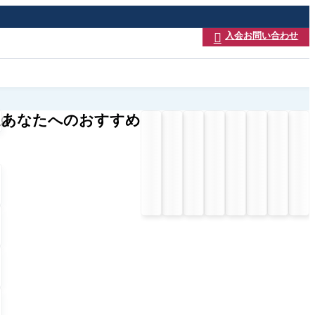
入会お問い合わせ

あなたへのおすすめ
回
回
会
回