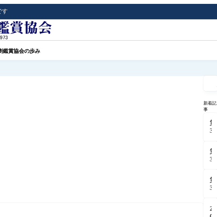
です
劇鑑賞協会の歩み
記
事
を
検
新着記
索
事
第
3
3
5
第
3
９
3
月
4
観
第
劇
3
7
3
月
劇
3
観
団
2
劇
文
0