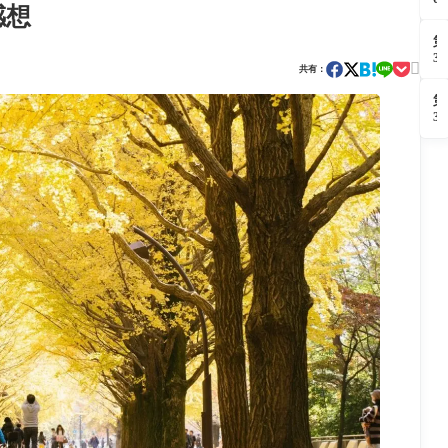
4
会
感想
化
2
月
「
座
5
観
と
第
公
年
劇
り
3
演
9

会
共有：
芝
3
「
月
「
居
2
ど
「
ｭ
第
二
ぅ
の
ｰ
3
本
1
宝
女
ｼ
3
立
月
会
ｶ
1
て
観
員
回
劇
の
舞
1
会
感
台
0
「
想
に
月
マ
立
観
ご
ち
劇
と
た
会
い
「
の
海