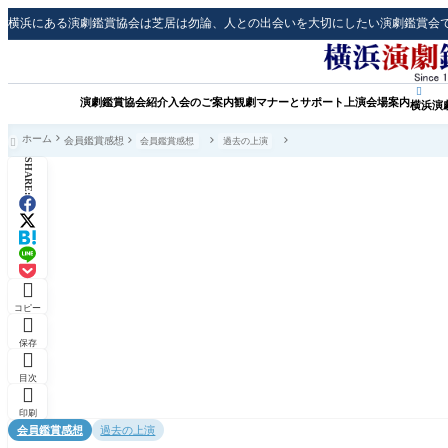
横浜にある演劇鑑賞協会は芝居は勿論、人との出会いを大切にしたい演劇鑑賞会

演劇鑑賞協会紹介
入会のご案内
観劇マナーとサポート
上演会場案内
横浜演
ホーム
会員鑑賞感想
会員鑑賞感想
過去の上演

SHARE:

コピー

保存

目次

印刷
会員鑑賞感想
過去の上演