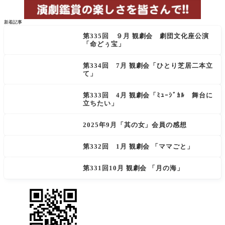
新着記事
第335回 ９月 観劇会 劇団文化座公演
「命どぅ宝」
第334回 7月 観劇会「ひとり芝居二本立
て」
第333回 4月 観劇会「ﾐｭｰｼﾞｶﾙ 舞台に
立ちたい」
2025年9月「其の女」会員の感想
第332回 1月 観劇会 「ママごと」
第331回10月 観劇会 「月の海」