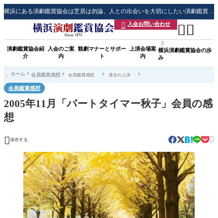
横浜にある演劇鑑賞協会は芝居は勿論、人との出会いを大切にしたい演劇鑑賞会です
入会お問い合わせ




演劇鑑賞協会紹
入会のご案
観劇マナーとサポー
上演会場案
横浜演劇鑑賞協会の歩
介
内
ト
内
み
ホーム
会員鑑賞感想
会員鑑賞感想
過去の上演

会員鑑賞感想
2005年11月「パートタイマー秋子」会員の感
想


保存する