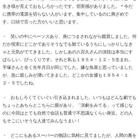
生き様が見えておもしろかったです。切実感がありました。＊今だ
に携帯の電源を切らない人がいます。集中しているのに興ざめで
す。口頭で言った方がいいと思います。
・ 笑いの中にペーソスあり、身につまされながら鑑賞しました。何
だか現実にどこかでありそうなでも観ているうちにしっかりしなき
ゃと元気がでてきました。しかしあの八百久さんの演技は本当にす
ばらしい、びっくりです。それと私も１９５４・１２・５生まれ、
手塚さんと全く生年月日が同じでした。嫌な魚屋と思っていました
が、急に親しみが湧いてきました。どこかの女優も１９５４・１
２・５でしたね。
・ おもしろくてぐいぐい引き込まれました。いつもはどんな劇でも
ちょっとあちらとこちらに膜があり、「演劇をみてる」って感じな
のに今回はとても自然で会話も普通で不思議なくらい身近。どの人
もそこにいそうな人達でみんなうまい！
・ どこにもあるスーパーの物語に気軽に見てましたが、人間の裏を