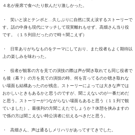
４名が座席で食べたり飲んだり激しかった。
・ 笑いと涙とテンポと…久しぶりに自然に笑え涙するストーリーで
す。話の中身も現代にマッチして現実離れもせず、高畑さん当り役
です。（１５列目だったので時々聞こえず）
・ 日常ありがちなものをテーマにしており、また役者もよく期待以
上の楽しみを味わった。
・ 役者が観客の方を見ての演技の際は声が聞き取れても同じ役者で
も後（幕？）の方を見ての演技の時、何を言ってるのか聴き取れな
い場面も結構あったのが残念。ストーリーによっては大きな声では
おかしいときもあるかと思うのですが、聞こえないのが一番だめだ
と思う。ストーリーがつながらない場面もあると思う（１１列で観
ていました）。最後列の方聞こえたでしょうか？休憩を挟みますの
で係の方は聞こえない時公演者に伝えるべきだと思う。
・ 高畑さん、声は通るしメリハリがあってすてきでした。