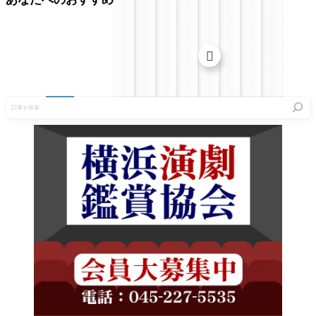

記
事
を
検
索