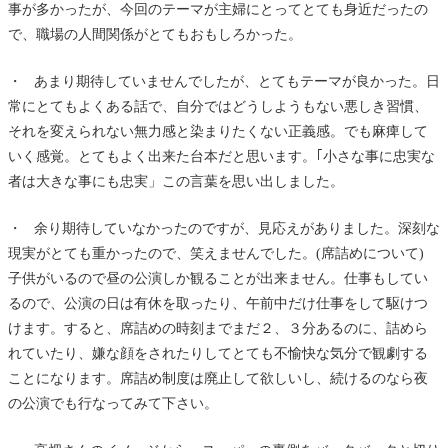
事が多かったが、今回のテーマが主婦にとってとても身近だったの
で、職場の人間関係がとてもおもしろかった。
・ あまり期待していませんでしたが、とてもテーマが良かった。日
常にとてもよくある話で、自分ではどうしようもない悪しき習慣、
それを変えられない無力感と染まりたくない正義感。でも麻痺して
いく感覚。とてもよく出来た台本だと思います。｢小さな事に忠実な
者は大きな事にも忠実」この言葉を思い出しました。
・ 余り期待していなかったのですが、見応えがありました。深刻な
現実がとても重かったので、笑えませんでした。(席詰めについて)
子供がいるので昼の公演しか観ることが出来ません。仕事もしてい
るので、公演の日は有休を取ったり、午前中だけ仕事をして駆けつ
けます。すると、席詰めの時刻までまだ２、３分あるのに、詰めら
れていたり、嫌な顔をされたりしてとても不愉快な気分で観劇する
ことになります。席詰め制度は廃止して欲しいし、続けるのなら夜
の公演でも行なってみて下さい。