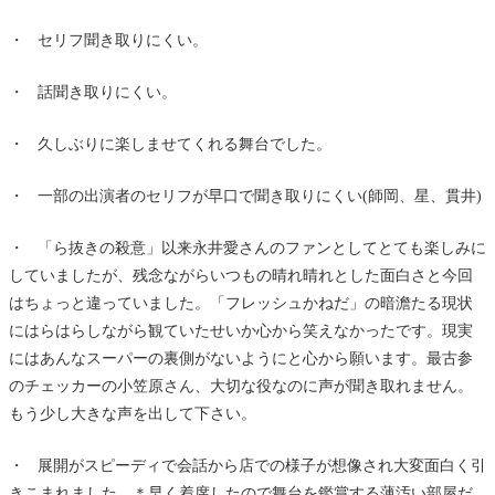
・ セリフ聞き取りにくい。
・ 話聞き取りにくい。
・ 久しぶりに楽しませてくれる舞台でした。
・ 一部の出演者のセリフが早口で聞き取りにくい(師岡、星、貫井)
・ 「ら抜きの殺意」以来永井愛さんのファンとしてとても楽しみに
していましたが、残念ながらいつもの晴れ晴れとした面白さと今回
はちょっと違っていました。「フレッシュかねだ」の暗澹たる現状
にはらはらしながら観ていたせいか心から笑えなかったです。現実
にはあんなスーパーの裏側がないようにと心から願います。最古参
のチェッカーの小笠原さん、大切な役なのに声が聞き取れません。
もう少し大きな声を出して下さい。
・ 展開がスピーディで会話から店での様子が想像され大変面白く引
きこまれました。＊早く着席したので舞台を鑑賞する薄汚い部屋だ