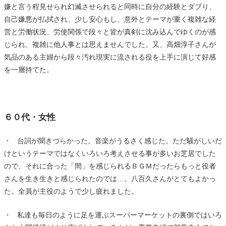
嫌と言う程見せられ幻滅させられると同時に自分の経験とダブり、
自己嫌悪が払拭され、少し安心もし、意外とテーマが重く複雑な経
営と労働状況、労使関係で段々と皆が真剣に沈み込んでゆくのが感
じられ、複雑に他人事とは思えませんでした。又、高畑淳子さんが
気品のある主婦から段々汚れ現実に流される役を上手に演じて好感
を一層持てた。
６０代・女性
・ 台詞が聞きづらかった。音楽がうるさく感じた。ただ騒がしいだ
けというテーマではなくいろいろ考えさせる事が多いお芝居でした
ので、それに合った「間」を感じられるＢＧＭだったらもっと役者
さんを生き生きと感じられたのでは…。八百久さんがとてもよかっ
た。全員が主役のようで少し疲れました。
・ 私達も毎日のように足を運ぶスーパーマーケットの裏側ではいろ