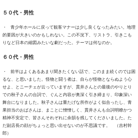
５０代・男性
・ 青少年ホールに戻って観客マナーは少し良くなったみたい。地理
的要因が大きいのかもしれない。この不況下、リストラ、引きこも
りなど日本の縮図みたいな劇だった。テーマは何なのか。
６０代・男性
・ 前半はよくあるあまり聞きたくない話で、このまま続くのでは困
るな、と思いました。怪物と闘う者は、自らが怪物とならぬよう心
せよ、とニーチェが云っていますが、貫井さんとの最後のやりとり
での秋子さんの台詞で、ぐんと内容が奥深く引き締まり、印象深い
舞台になりました。秋子さんは重たげな所作がよく似合ったし、青
果担当のおばさんは、まことに憎憎しく、貫井さんも台詞明瞭かつ
精神不安定で、皆さんそれぞれに余韻を残してくださいました。た
だ副店長の顔がちょっと思い出せないのが不思議です。 （吉村幹
郎）