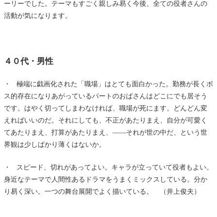
ーリーでした。テーマもすごく親しみ易く今後、全ての役者さんの
活動が気になります。
４０代・男性
・ 極端に戯画化された「職場」はとても面白かった。勤務が長くボ
ス的存在になりあがっているパートのおばさんはどこにでも居そう
です。はやく切ってしまわなければ、職場が死にます。どんどん変
えればいいのだ。それにしても、不正があたりまえ、自分が可愛く
てあたりまえ、打算があたりまえ、――それが世の中だ、という世
界観は少しばかり薄くはないか。
・ スピード、切れがあってよい。キャラが立っていて役者もよい。
身近なテーマで人間性あるドラマをうまくミックスしている。分か
り易く深い。一つの舞台展開でよく描いている。 （井上俊夫）