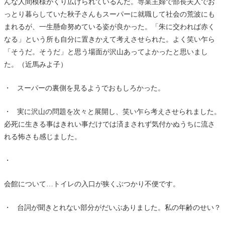
んな人間模様がくり広げられているんだ。専業主婦で部長夫人でお
っとり暮らしていた秋子さんもスーパーに就職して社会の荒波にも
まれるが、一生懸命努めている姿が良かった。「朱に交われば赤く
なる」という所も自分に置きかえて考えさせられた。よく笑い乍ら
「そうだ。そうだ」と思う場面が沢山あってよかったと思いまし
た。（近馬みよ子）
・ スーパーの裏側を見るようでおもしろかった。
・ 実に沢山の問題を次々と展開し、笑い乍ら考えさせられました。
必死に生きる事はきれい事だけでは済まされず気付かぬうちに流さ
れる怖さも感じました。
・
会館について…トイレの入口が狭くぶつかり不便です。
・ 台詞が聞きとれない部分がだいぶありました。私の年齢のせい？